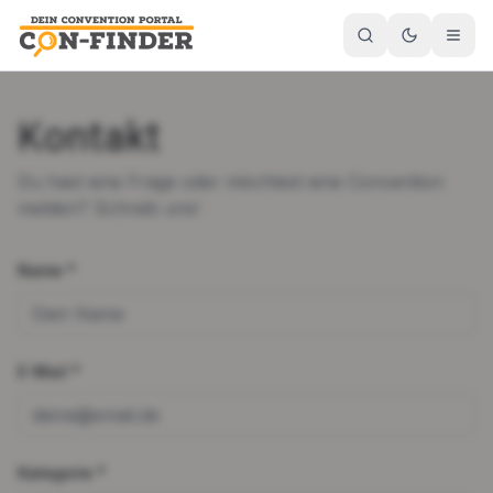
Kontakt
Du hast eine Frage oder möchtest eine Convention
melden? Schreib uns!
Name *
E-Mail *
Kategorie *