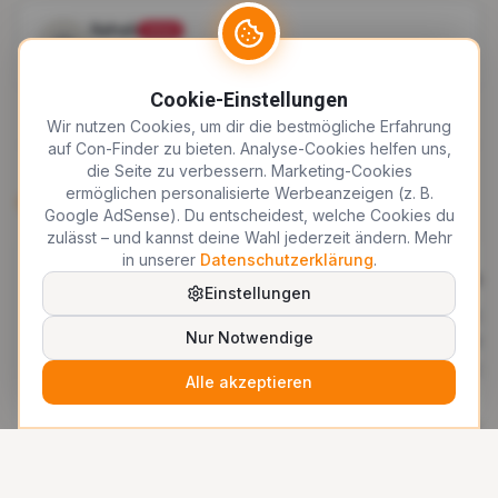
Xahali
Artist
Cookie-Einstellungen
Wir nutzen Cookies, um dir die bestmögliche Erfahrung
auf Con-Finder zu bieten. Analyse-Cookies helfen uns,
die Seite zu verbessern. Marketing-Cookies
ermöglichen personalisierte Werbeanzeigen (z. B.
Das könnte dir auch gefallen
Google AdSense). Du entscheidest, welche Cookies du
zulässt – und kannst deine Wahl jederzeit ändern. Mehr
in unserer
Datenschutzerklärung
.
Mag-C
Comicpark
Einstellungen
Erfurt
·
Messe Erfurt
Erfurt
·
ega 
Nur Notwendige
23.–24. Januar 2027
22.–23. Mai
ab 30€
·
10.000+
Besucher
ab 12€
·
15
Alle akzeptieren
Comic
Anime & Manga
Cosplay
Anime & Man
Nerd/Geek
Fantasy
St