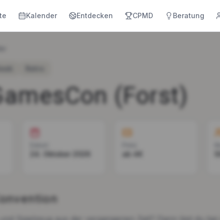
te
Kalender
Entdecken
CPMD
Beratung
er
Geek
Retro
GamesCon (Forst)
Datum
Preis
B
24. Oktober 2026
ab 4€
5
Convention
und Spielzeug aus der vergangenen Zeit? Dann bist du bei