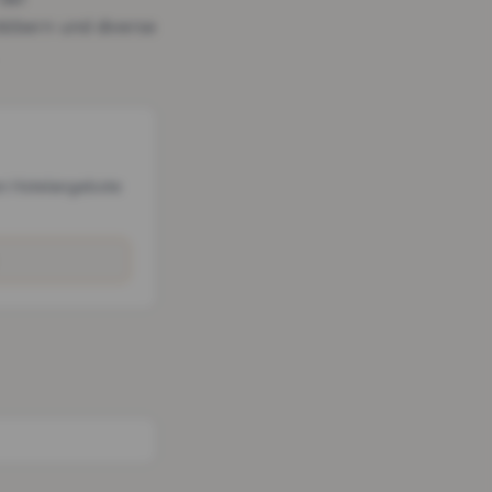
töbern und diverse
n Hotelangebote