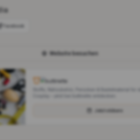
dia
Facebook
Website besuchen
Stoffe, Nähzubehör, Perücken & Bastelmaterial für 
Cosplay – jetzt bei buttinette entdecken.
Jetzt stöbern