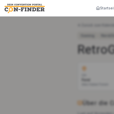
Startsei
Zurück zum Kalend
Gaming
Nerd/
Retro
Ort
Forst
Alex Huber Forum
Über die 
Lust auf Konsolen 