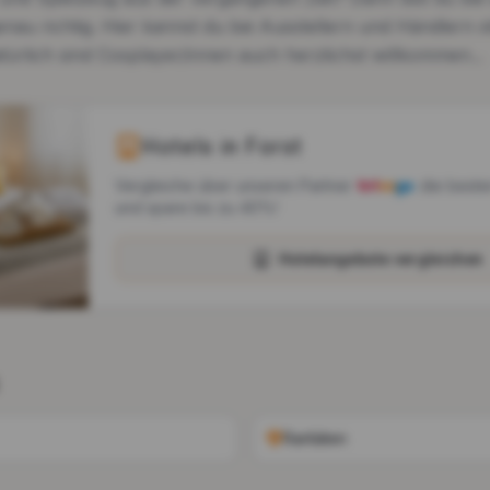
u richtig. Hier kannst du bei Ausstellern und Händlern s
türlich sind Cosplayer/innen auch herzlichst willkommen...
Hotels in
Forst
Vergleiche über unseren Partner
die beste
und spare bis zu 40%!
Hotelangebote vergleichen
Raritäten