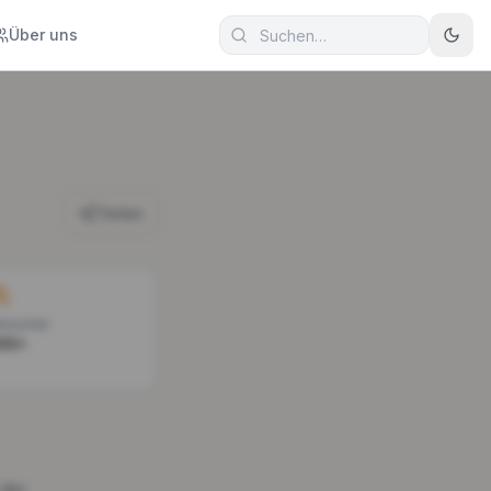
Über uns
Teilen
esucher
00+
 der