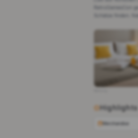
RetroGamesCon gena
Schätze finden. Na
Werbung
Highlights
Merchandise