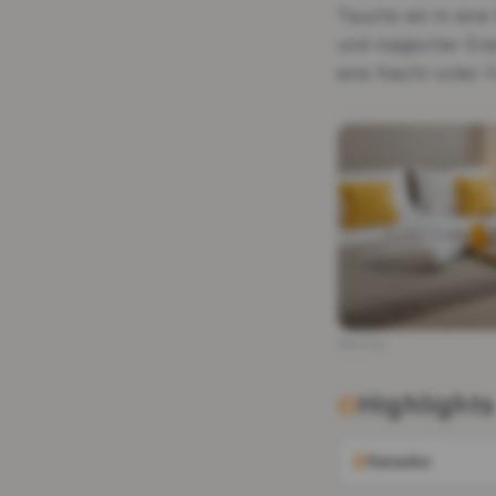
Tauche ein in eine
und magischer Ene
eine Nacht voller 
Werbung
Highlights
Karaoke