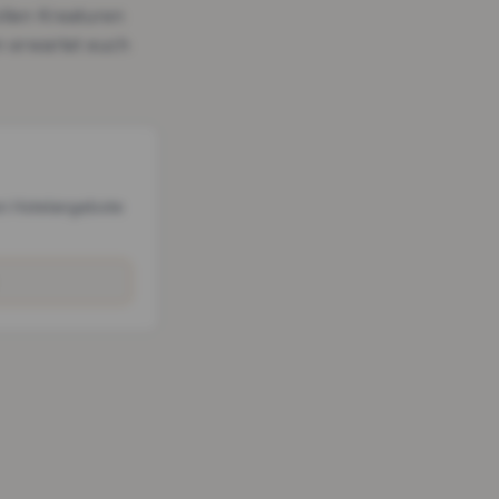
ollen Kreaturen
 erwartet euch
n Hotelangebote