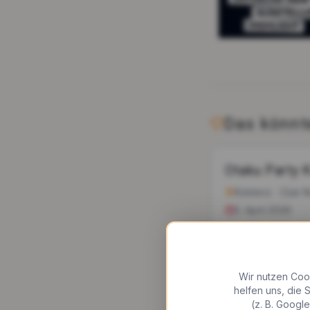
Das könnte
Otaku Party 
Koblenz
·
Club 
5. April 2026
ab 15€
·
500+
Be
Cosplay
Nerd/G
Wir nutzen Coo
helfen uns, die
(z. B. Googl