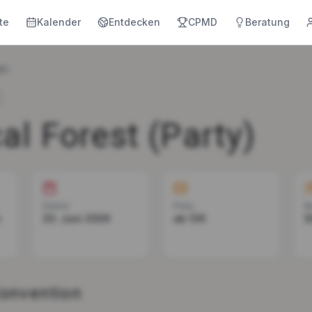
te
Kalender
Entdecken
CPMD
Beratung
er
al Forest (Party)
Datum
Preis
B
n
20. Juni 2026
ab 12€
5
Convention