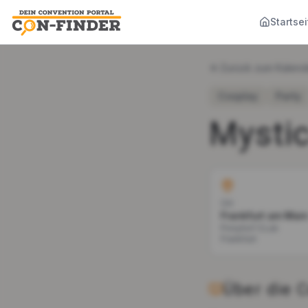
Startsei
Zurück zum Kalend
Cosplay
Party
Mystic
Ort
Frankfurt am Mai
Ponyhof CLub
Frankfurt
Über die 