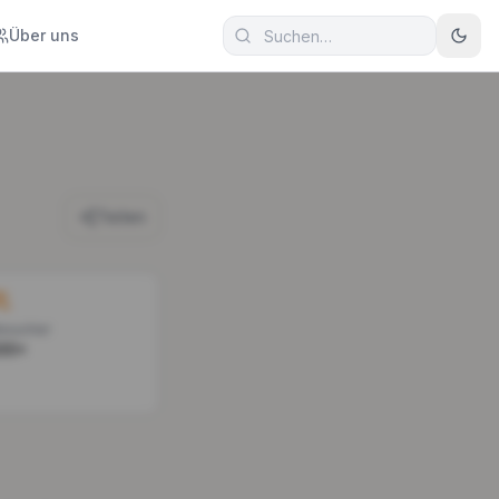
Über uns
Teilen
esucher
00+