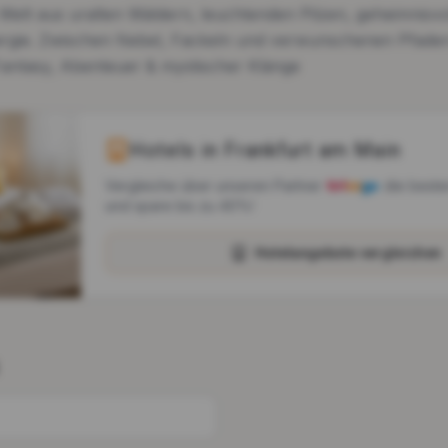
 Welt aus uralten Wäldern, leuchtenden Pilzen, geheimnisv
rgie. Zwischen Nebel, Fackeln und verwunschenen Pfaden
Fantasy, Abenteuer & mystischer Klänge
Hotels in
Frankfurt am Main
Vergleiche über unseren Partner
die beste
und spare bis zu 40%!
Hotelangebote vergleichen