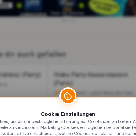
Werbung
 dir auch gefallen
Koblenz (Party)
Otaku Party Kaiserslautern
(Party)
Nova
Kaiserslautern
·
Luther Music Bar Club
sucher
8. August 2026
ab 15€
·
500+
Besucher
Cookie-Einstellungen
eek
Party
Cosplay
Party
Nerd/Geek
kies, um dir die bestmögliche Erfahrung auf Con-Finder zu bieten. 
 Seite zu verbessern. Marketing-Cookies ermöglichen personalisier
e AdSense). Du entscheidest, welche Cookies du zulässt – und kann