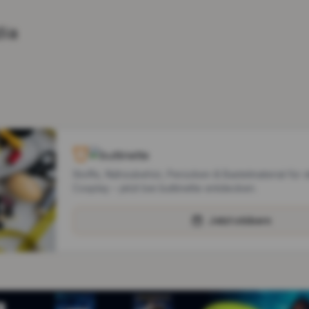
dia
Stoffe, Nähzubehör, Perücken & Bastelmaterial für 
Cosplay – jetzt bei buttinette entdecken.
Jetzt stöbern