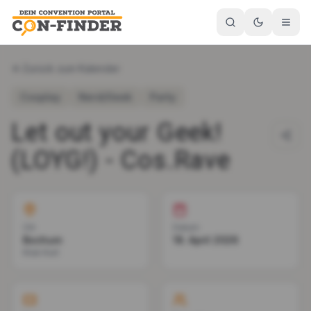
Zurück zum Kalender
Cosplay
Nerd/Geek
Party
Let out your Geek!
(LOYG!) - Cos.Rave
Ort
Datum
Bochum
18. April 2026
Klub Kurt