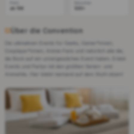
Preis
Besucher
ab 16€
500+
Über die Convention
Die ultimativen Events für Geeks, Gamer*innen,
Cosplayer*innen, Anime-Fans und natürlich alle die,
die Bock auf ein unvergessliches Event haben. Erlebt
Events und Partys mit den größten Serien- und
Animehits. Hier bleibt niemand auf dem Stuhl sitzen!