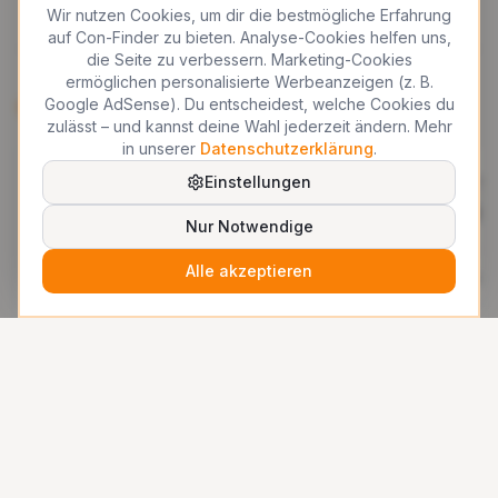
Wir nutzen Cookies, um dir die bestmögliche Erfahrung
auf Con-Finder zu bieten. Analyse-Cookies helfen uns,
die Seite zu verbessern. Marketing-Cookies
ermöglichen personalisierte Werbeanzeigen (z. B.
Google AdSense). Du entscheidest, welche Cookies du
Das könnte dir auch gefallen
zulässt – und kannst deine Wahl jederzeit ändern. Mehr
in unserer
Datenschutzerklärung
.
Let out your Geek! (LOYG!) on
Let out y
Einstellungen
Tour in Offenbach
Festival
Nur Notwendige
Bochum
·
MTW Club
Bochum
·
B
Alle akzeptieren
16.–16. Mai 0006
12. Septem
ab 18€
·
500+
Besucher
ab 36€
·
20
Cosplay
Party
Nerd/Geek
Cosplay
Ne
©
2026
Con-Finder. Alle Rechte vorbehalten.