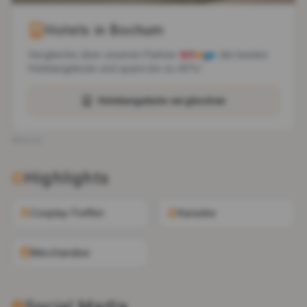
Hotels in
Bochum
Vergleiche über unseren Partner
die besten
Hotelangebote und spare bis zu 40%!
Hotelangebote vergleichen
Werbung
Highlights
Cosplay-Treffen
Karaoke
Merchandise