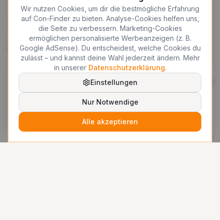
Wir nutzen Cookies, um dir die bestmögliche Erfahrung
auf Con-Finder zu bieten. Analyse-Cookies helfen uns,
die Seite zu verbessern. Marketing-Cookies
ermöglichen personalisierte Werbeanzeigen (z. B.
Google AdSense). Du entscheidest, welche Cookies du
Das könnte dir auch gefallen
zulässt – und kannst deine Wahl jederzeit ändern. Mehr
in unserer
Datenschutzerklärung
.
Nerdiko (Party)
Otaku Party K
Einstellungen
(Party)
Rosenheim
·
Blackbox Rosenheim
Nur Notwendige
25. April 2026
Kaiserslautern
·
L
Alle akzeptieren
ab 20€
·
1.000+
Besucher
8. August 2026
ab 15€
·
500+
Bes
Party
Nerd/Geek
Cosplay
Cosplay
Party
©
2026
Con-Finder. Alle Rechte vorbehalten.