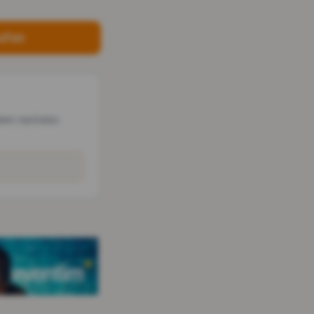
ufen
dein nächstes