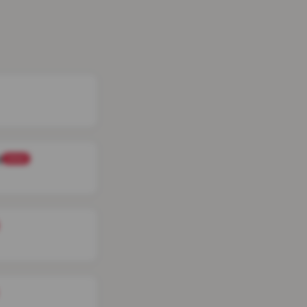
g
Artist