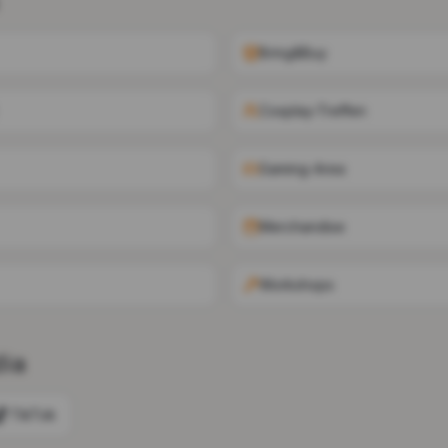
Bring&Buy
Cosplay-Treffen
Gaming-Area
Merchandise
Workshops
dia
TikTok