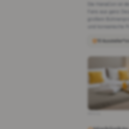
Die HanaCon ist d
Fans aus ganz Deut
großem Bühnenprog
und koreanische P
10 Aussteller*i
Werbung