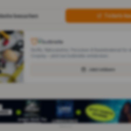
Tickets ka
bsite besuchen
Stoffe, Nähzubehör, Perücken & Bastelmaterial für 
Cosplay – jetzt bei buttinette entdecken.
Jetzt stöbern
Werbung