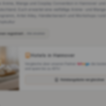
ie Anime, Manga und Cosplay Convention in Hannover und 
schland. Euch erwartet eine vielfältige Anime- und Manga
ramm, Artist Alley, Händlerbereich und Workshops rund
opkultur
nnen
registriert
→ Alle ansehen
Hotels in
Hannover
Vergleiche über unseren Partner
die beste
und spare bis zu 40%!
Hotelangebote vergleichen