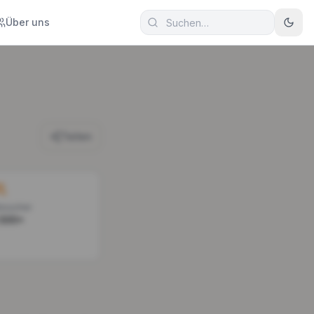
Über uns
Teilen
esucher
.500+