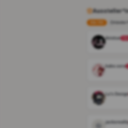
Aussteller*
Alle (
10
)
Händler
Anistue
Hän
kabo.sora
Lu's Desig
jacksrealit