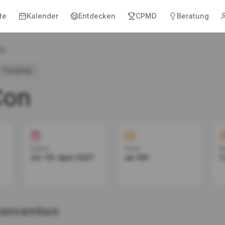
te
Kalender
Entdecken
CPMD
Beratung
er
Cosplay
Con
Datum
Preis
B
24.–25. April 2027
ab 13€
1
Convention