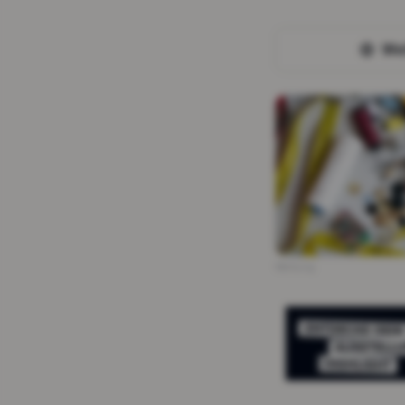
We
Werbung