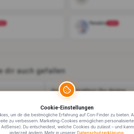
Yenaiiru
tist
Artist
 dir auch gefallen
Anime Marathon (by Anime
no Tomodachi)
zeitheim Vahrenwald
Cookie-Einstellungen
026
Königslutter am Elm
·
AVALON Hotelpark
kies, um dir die bestmögliche Erfahrung auf Con-Finder zu bieten. 
Königshof
+
Besucher
 Seite zu verbessern. Marketing-Cookies ermöglichen personalisier
10.–12. Juli 2026
e AdSense). Du entscheidest, welche Cookies du zulässt – und kann
ab 25€
·
500+
Besucher
jederzeit ändern. Mehr in unserer
Datenschutzerklärung
.