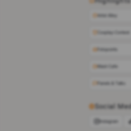
Highlights
Artist Alley
Cosplay-Contest
Fotopoints
Maid-Cafe
Panels & Talks
Social Me
Instagram