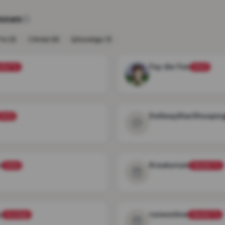
innen
*in
(
3
)
Artist
(
6
)
Sonstige
(
1
)
Fay die Fee
dler*in
Artist
DollmayStarShoopin
Artist
n
Kreaturium
Artist
Händler*in
y
runeonline
Sonstige
Händler*in