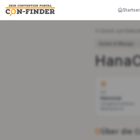
Startsei
Zurück zum Kalend
Anime & Manga
Hana
Ort
Hannover
CongressCentrum
Wienecke XI
Über die 