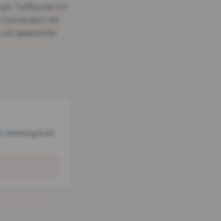
ein Treffpunkt für
-Convention mit
 um japanische
n Hotelangebote