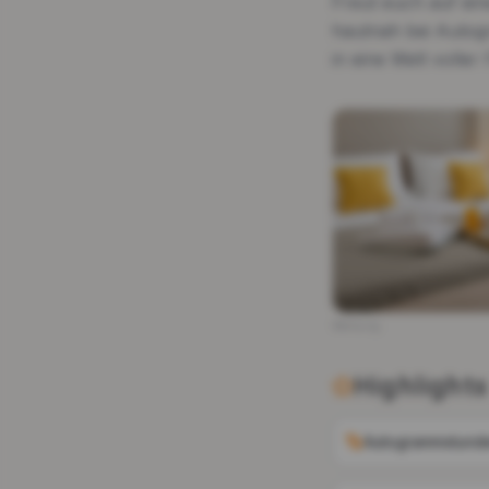
Freut euch auf eine
hautnah bei Autog
in eine Welt voller 
Werbung
Highlights
Autogrammstund