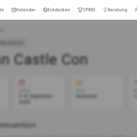
te
Kalender
Entdecken
CPMD
Beratung
er
Nerd/Geek
n Castle Con
Datum
Preis
B
5.–6. September
Kostenlos
1
2026
Convention