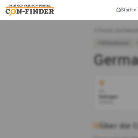
Startsei
Zurück zum Kalend
TV/Film/Serien
Germa
Ort
Solingen
Schloss
Über die 