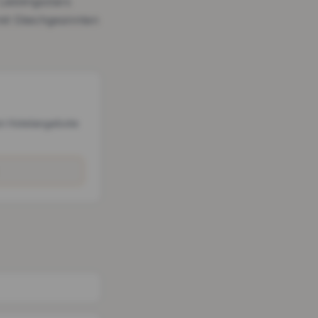
Lieblingsstars
it Gleichgesinnten
n Hotelangebote