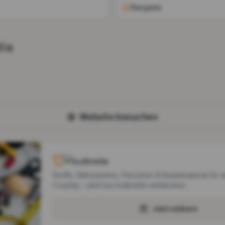
Stargäste
dia
Website besuchen
Stoffe, Nähzubehör, Perücken & Bastelmaterial für 
Cosplay – jetzt bei buttinette entdecken.
Jetzt stöbern