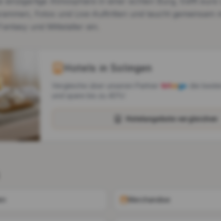
 einzigartige Atmosphäre in einer echten Burg, trefft eure 
rammen, Fotos und Live-Auftritten und taucht gemeinsam m
Fantasy und Mittelalter ein.
Hotels in
Solingen
Vergleiche über unseren Partner
die beste
und spare bis zu 40%!
Hotelangebote vergleichen
en
Merchandise