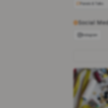
Panels & Talks
Social Me
Instagram