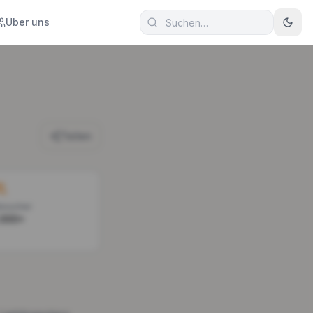
Über uns
Teilen
esucher
.000+