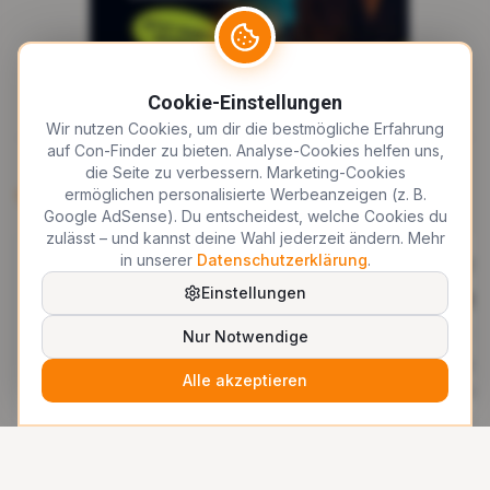
Werbung
Cookie-Einstellungen
Wir nutzen Cookies, um dir die bestmögliche Erfahrung
auf Con-Finder zu bieten. Analyse-Cookies helfen uns,
die Seite zu verbessern. Marketing-Cookies
ermöglichen personalisierte Werbeanzeigen (z. B.
Das könnte dir auch gefallen
Google AdSense). Du entscheidest, welche Cookies du
zulässt – und kannst deine Wahl jederzeit ändern. Mehr
in unserer
Datenschutzerklärung
.
Tolkien Tage
KrähenFe
Einstellungen
Conventi
Geldern
·
Eichental Pont
28.–31. Mai 2026
Krefeld
·
Bu
Nur Notwendige
ab 23€
·
10.000+
Besucher
1.–2. Augus
Alle akzeptieren
Kostenlos
·
Mittelalter
Fantasy
Cosplay
Cosplay
Mi
LARP / Pen & Paper
LARP / Pen &