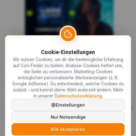
Cookie-Einstellungen
Werbung
Wir nutzen Cookies, um dir die bestmögliche Erfahrung
auf Con-Finder zu bieten. Analyse-Cookies helfen uns,
die Seite zu verbessern. Marketing-Cookies
ermöglichen personalisierte Werbeanzeigen (z. B.
Google AdSense). Du entscheidest, welche Cookies du
Das könnte dir auch gefallen
zulässt – und kannst deine Wahl jederzeit ändern. Mehr
in unserer
Datenschutzerklärung
.
Einstellungen
Dates Animexx Treffen
DeDeCo
Dresden
·
Kinder- und Jugendhaus
Dresden
·
M
Nur Notwendige
Chilli
12.–14. Feb
Alle akzeptieren
9. Mai 2026
ab 15€
·
10