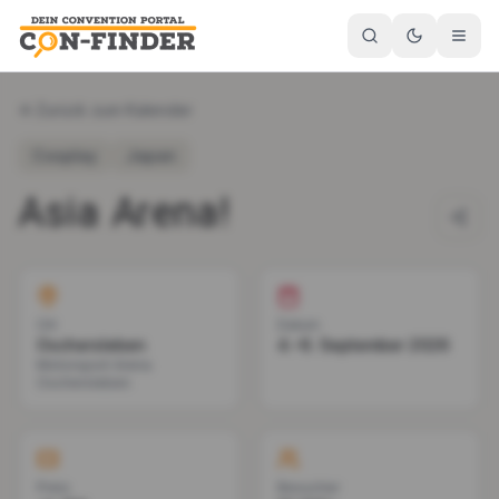
Zurück zum Kalender
Cosplay
Japan
Asia Arena!
Ort
Datum
Oschersleben
4.–6. September 2026
Motorsport Arena
Oschersleben
Preis
Besucher