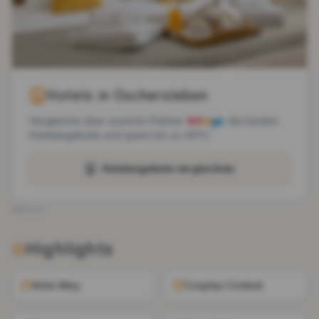
Hotels in
Oschersleben
Vergleiche über unseren Partner
die besten
Hotelangebote und spare bis zu 40%!
Hotelangebote vergleichen
Werbung
Highlights
Artist Alley
Cosplay-Contest