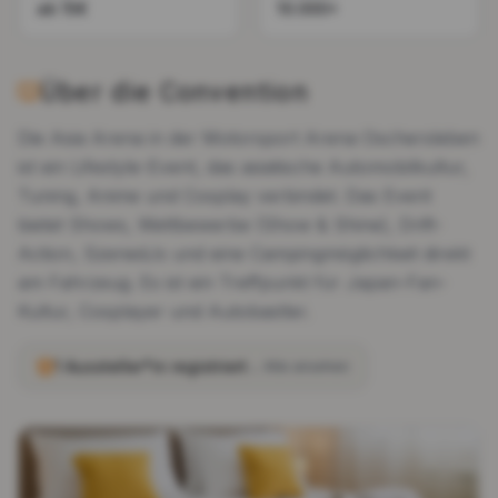
ab 15€
10.000+
Über die Convention
Die Asia Arena in der Motorsport Arena Oschersleben
ist ein Lifestyle-Event, das asiatische Automobilkultur,
Tuning, Anime und Cosplay verbindet. Das Event
bietet Shows, Wettbewerbe (Show & Shine), Drift-
Action, SzenedJs und eine Campingmöglichkeit direkt
am Fahrzeug. Es ist ein Treffpunkt für Japan-Fan-
Kultur, Cosplayer und Autobastler.
1 Aussteller*in
registriert
→ Alle ansehen