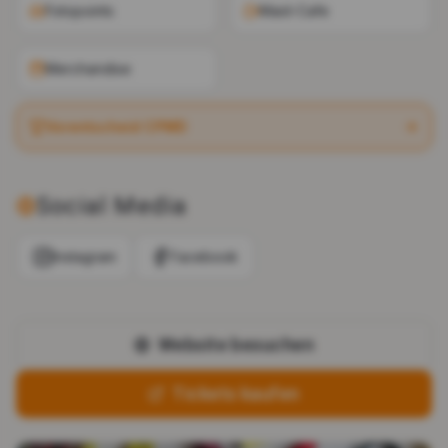
Fotopoints
Maid-Cafe
Merchandise
Vorentscheid CPMD
Social Media
Instagram
Facebook
Website besuchen
Tickets kaufen